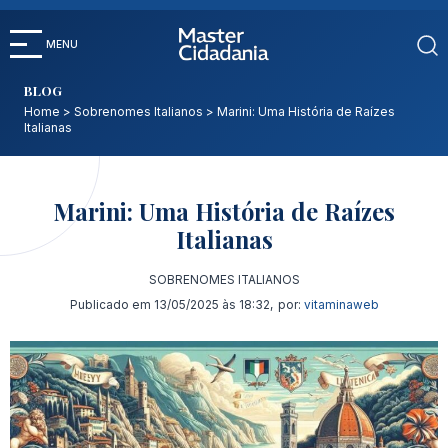
Ir para o conteúdo
MENU
BLOG
Home
>
Sobrenomes Italianos
>
Marini: Uma História de Raízes
Italianas
Marini: Uma História de Raízes
Italianas
SOBRENOMES ITALIANOS
Publicado em 13/05/2025 às 18:32,
por:
vitaminaweb