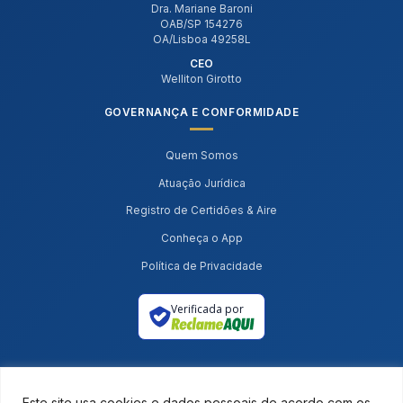
Dra. Mariane Baroni
OAB/SP 154276
OA/Lisboa 49258L
CEO
Welliton Girotto
GOVERNANÇA E CONFORMIDADE
Quem Somos
Atuação Jurídica
Registro de Certidões & Aire
Conheça o App
Política de Privacidade
Verificada por
Este site usa cookies e dados pessoais de acordo com os