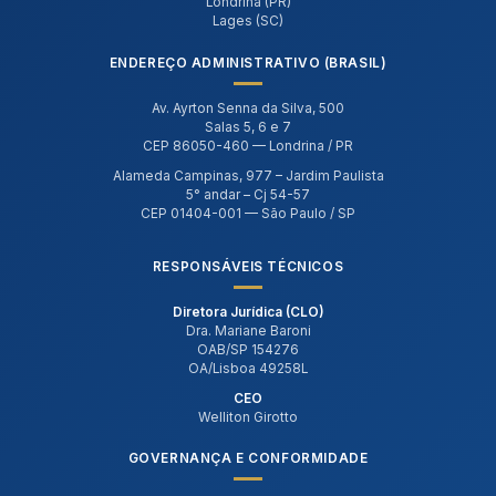
Londrina (PR)
Lages (SC)
ENDEREÇO ADMINISTRATIVO (BRASIL)
Av. Ayrton Senna da Silva, 500
Salas 5, 6 e 7
CEP 86050-460 — Londrina / PR
Alameda Campinas, 977 – Jardim Paulista
5° andar – Cj 54-57
CEP 01404-001 — São Paulo / SP
RESPONSÁVEIS TÉCNICOS
Diretora Jurídica (CLO)
Dra. Mariane Baroni
OAB/SP 154276
OA/Lisboa 49258L
CEO
Welliton Girotto
GOVERNANÇA E CONFORMIDADE