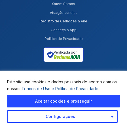
Quem Somos
Atuação Jurídica
Registro de Certidões & Aire
Conheça o App
Política de Privacidade
Verificada por
Este site usa cookies e dados pessoais de acordo com os
Serviço jurídico privado. Não somos órgão governamental, consulado ou site
oficial.
nossos
Termos de Uso e Política de Privacidade
.
Não emitimos documentos.
Atuamos na condução jurídica do processo.
Aceitar cookies e prosseguir
© Master Cidadania — Todos os direitos reservados.
Configurações
DESENVOLVIMENTO: