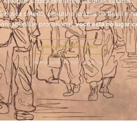
Atuação jurídica direta nos tribunais italianos.
 busca critério, estrutura jurídica no Brasil e na 
onsabilidade profissional,
você está no lugar c
Solicitar análise jurídica
Análise jurídica prévia obrigatória.