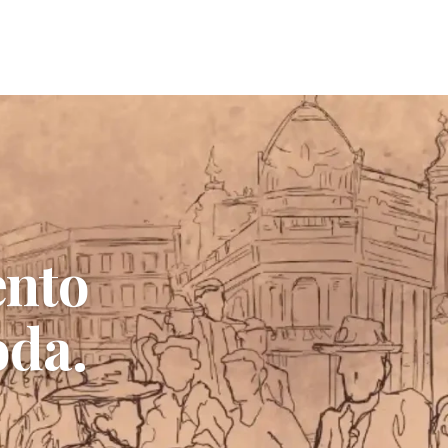
ento
oda.