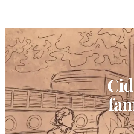
Cid
fam