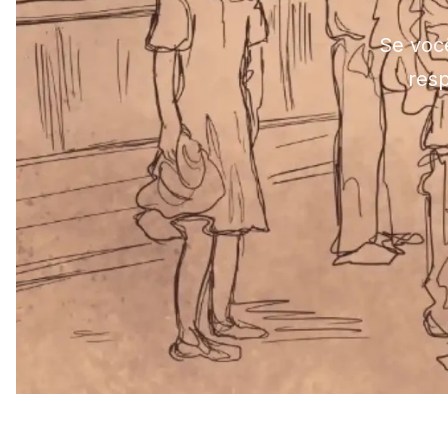
Se você
resp