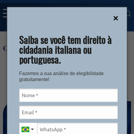
Ir para o conteúdo
MENU
Saiba se você tem direito à
cidadania italiana ou
Conteúdos certos para a sua decisão
portuguesa.
CIDADANIA ITALIANA
Consulados italianos no Brasil: guia
Fazemos a sua análise de elegibilidade
gratuitamente!
completo com circunscrições e serviços
em 2026